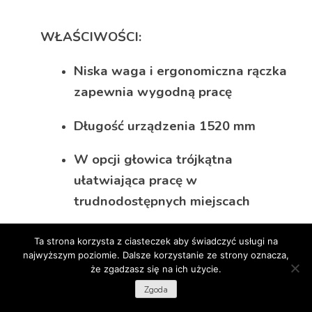
WŁAŚCIWOŚCI:
Niska waga i ergonomiczna rączka
zapewnia wygodną pracę
Długość urządzenia 1520 mm
W opcji głowica trójkątna
ułatwiająca pracę w
trudnodostępnych miejscach
Możliwość wynajęcia z
Ta strona korzysta z ciasteczek aby świadczyć usługi na
odkurzaczem przemysłowym Flex
najwyższym poziomie. Dalsze korzystanie ze strony oznacza,
że zgadzasz się na ich użycie.
Zgoda